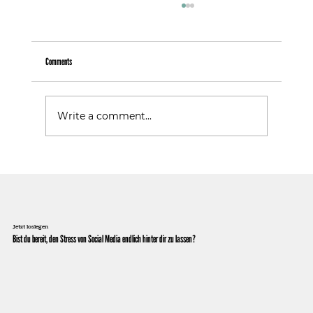
Comments
Warum Follower nicht gleich Kunden sind
Write a comment...
Jetzt loslegen
Bist du bereit, den Stress von Social Media endlich hinter dir zu lassen?