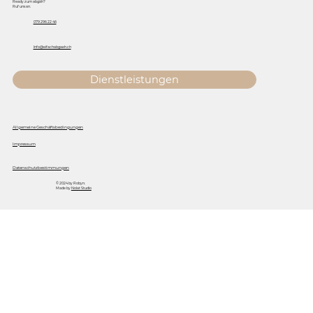
Ready zum abgäh?
Ruf uns an.
079 296 22 46
Info@eifachabgaeh.ch
Dienstleistungen
Allgemeine Geschäftsbedingungen
Impressum
Datenschutzbestimmungen
© 2024 by Robyn.
Made by
Nolat Studio