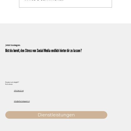
Jetzt loslegen
Bist du bereit, den Stress von Social Media endlich hinter dir zu lassen?
Ready zum abgäh?
Ruf uns an.
079 296 22 46
Info@eifachabgaeh.ch
Dienstleistungen