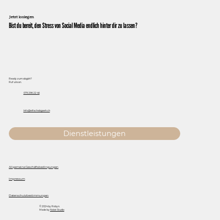
Jetzt loslegen
Bist du bereit, den Stress von Social Media endlich hinter dir zu lassen?
Ready zum abgäh?
Ruf uns an.
079 296 22 46
Info@eifachabgaeh.ch
Dienstleistungen
Allgemeine Geschäftsbedingungen
Impressum
Datenschutzbestimmungen
© 2024 by Robyn.
Made by
Nolat Studio