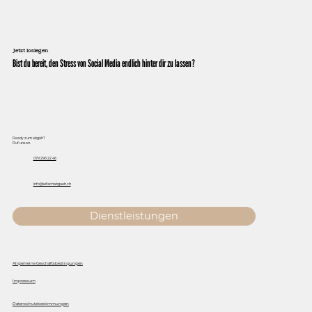
Jetzt loslegen
Bist du bereit, den Stress von Social Media endlich hinter dir zu lassen?
Ready zum abgäh?
Ruf uns an.
079 296 22 46
Info@eifachabgaeh.ch
Dienstleistungen
Allgemeine Geschäftsbedingungen
Impressum
Datenschutzbestimmungen