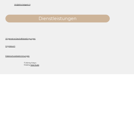
Info@eifachabgaeh.ch
Dienstleistungen
Allgemeine Geschäftsbedingungen
Impressum
Datenschutzbestimmungen
© 2024 by Robyn.
Made by
Nolat Studio