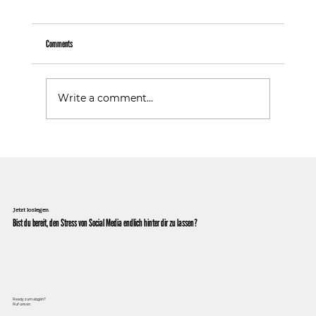
Comments
Warum Follower nicht gleich Kunden sind
Write a comment...
Jetzt loslegen
Bist du bereit, den Stress von Social Media endlich hinter dir zu lassen?
Ready zum abgäh?
Ruf uns an.