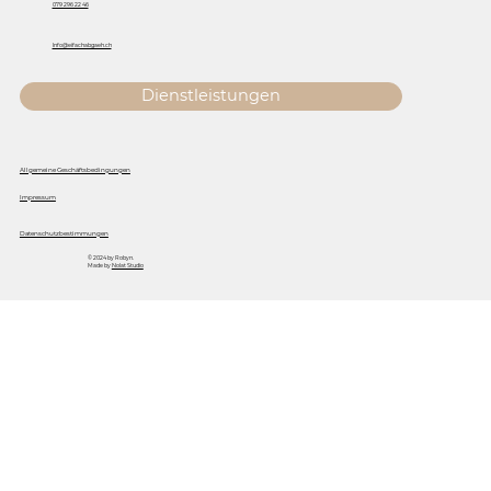
079 296 22 46
Info@eifachabgaeh.ch
Dienstleistungen
Allgemeine Geschäftsbedingungen
Impressum
Datenschutzbestimmungen
© 2024 by Robyn.
Made by
Nolat Studio