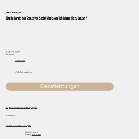
Jetzt loslegen
Bist du bereit, den Stress von Social Media endlich hinter dir zu lassen?
Ready zum abgäh?
Ruf uns an.
079 296 22 46
Info@eifachabgaeh.ch
Dienstleistungen
Allgemeine Geschäftsbedingungen
Impressum
Datenschutzbestimmungen
© 2024 by Robyn.
Made by
Nolat Studio