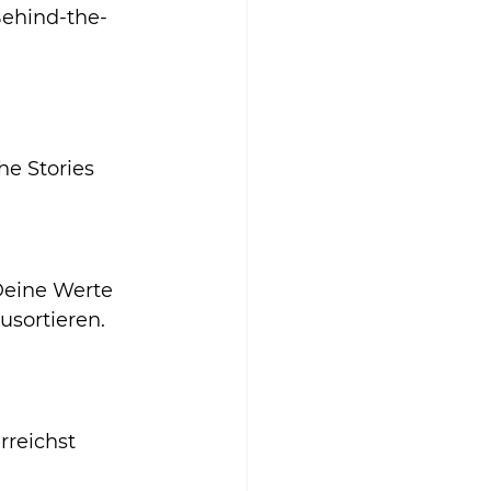
Behind-the-
e Stories 
Deine Werte 
usortieren.
rreichst 