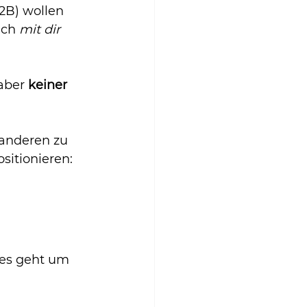
B) wollen 
ich 
mit dir 
aber 
keiner 
 anderen zu 
sitionieren: 
 es geht um 