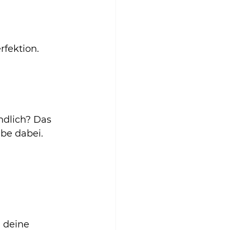
fektion. 
ndlich? Das 
ibe dabei.
 deine 