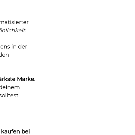
atisierter 
nlichkeit
.
ens in der 
den 
ärkste Marke
. 
 deinem 
lltest.
kaufen bei 