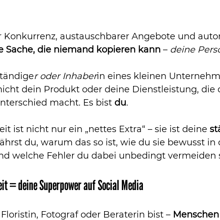
ler Konkurrenz, austauschbarer Angebote und autom
e Sache, die niemand kopieren kann
 – 
deine Persö
ständige
r oder Inhaber
in eines kleinen Unternehm
 nicht dein Produkt oder deine Dienstleistung, die 
terschied macht. Es bist 
du
.
t ist nicht nur ein „nettes Extra“ – sie ist deine 
st
ährst du, warum das so ist, wie du sie bewusst in
nd welche Fehler du dabei unbedingt vermeiden so
it = deine Superpower auf Social Media
loristin, Fotograf oder Beraterin bist – 
Menschen 