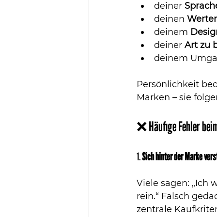
deiner 
Sprache
deinen 
Werte
deinem 
Desig
deiner 
Art zu 
deinem Umgan
Persönlichkeit bed
Marken – sie folg
❌ Häufige Fehler bei
1. 
Sich hinter der Marke ver
Viele sagen: „Ich 
rein.“ Falsch geda
zentrale Kaufkrite