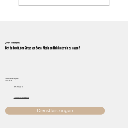
Jetzt loslegen
Bist du bereit, den Stress von Social Media endlich hinter dir zu lassen?
Ready zum abgäh?
Ruf uns an.
079 296 22 46
Info@eifachabgaeh.ch
Dienstleistungen