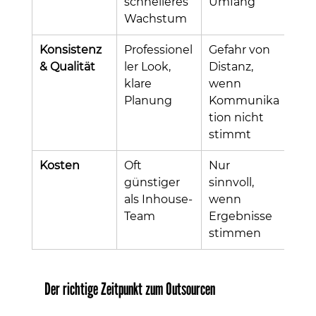
schnelleres 
Umfang
Wachstum
Konsistenz 
Professionel
Gefahr von 
& Qualität
ler Look, 
Distanz, 
klare 
wenn 
Planung
Kommunika
tion nicht 
stimmt
Kosten
Oft 
Nur 
günstiger 
sinnvoll, 
als Inhouse-
wenn 
Team
Ergebnisse 
stimmen
Der richtige Zeitpunkt zum Outsourcen