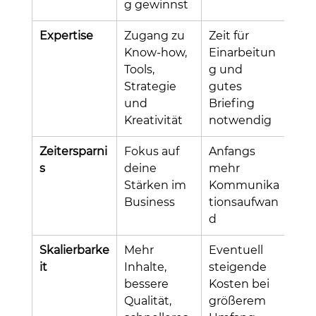
g gewinnst
Expertise
Zugang zu 
Zeit für 
Know-how, 
Einarbeitun
Tools, 
g und 
Strategie 
gutes 
und 
Briefing 
Kreativität
notwendig
Zeitersparni
Fokus auf 
Anfangs 
s
deine 
mehr 
Stärken im 
Kommunika
Business
tionsaufwan
d
Skalierbarke
Mehr 
Eventuell 
it
Inhalte, 
steigende 
bessere 
Kosten bei 
Qualität, 
größerem 