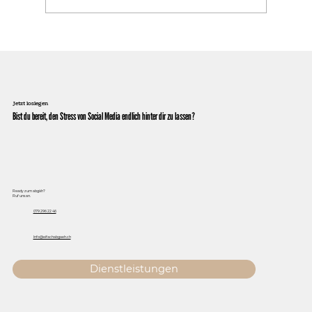
Jetzt loslegen
Bist du bereit, den Stress von Social Media endlich hinter dir zu lassen?
Ready zum abgäh?
Ruf uns an.
079 296 22 46
Info@eifachabgaeh.ch
Dienstleistungen