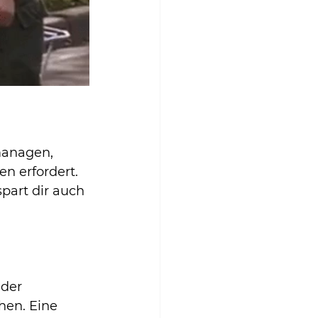
managen, 
n erfordert. 
part dir auch 
 der 
en. Eine 