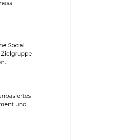
ness 
ne Social 
 Zielgruppe 
en.
enbasiertes 
ement und 