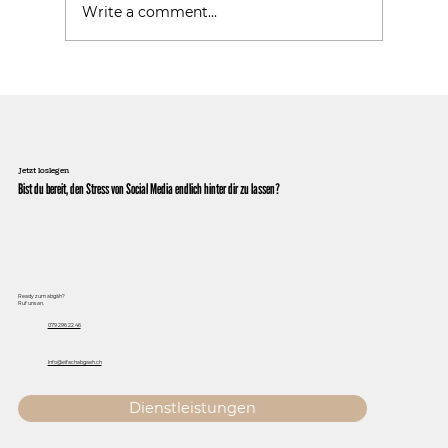
Warum Follower nicht gleich Kunden sind
Write a comment...
Jetzt loslegen
Bist du bereit, den Stress von Social Media endlich hinter dir zu lassen?
Ready zum abgäh?
Ruf uns an.
079 296 22 46
Info@eifachabgaeh.ch
Dienstleistungen