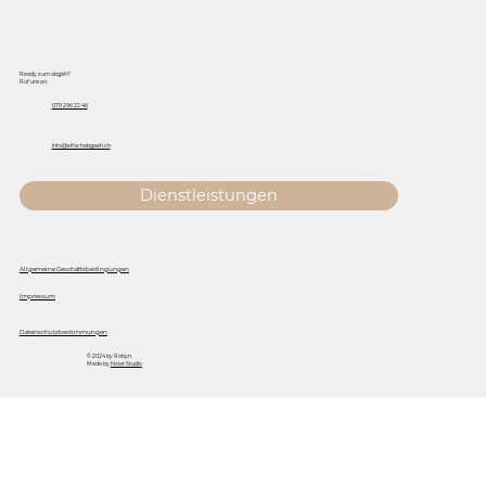
Ready zum abgäh?
Ruf uns an.
079 296 22 46
Info@eifachabgaeh.ch
Dienstleistungen
Allgemeine Geschäftsbedingungen
Impressum
Datenschutzbestimmungen
© 2024 by Robyn.
Made by
Nolat Studio