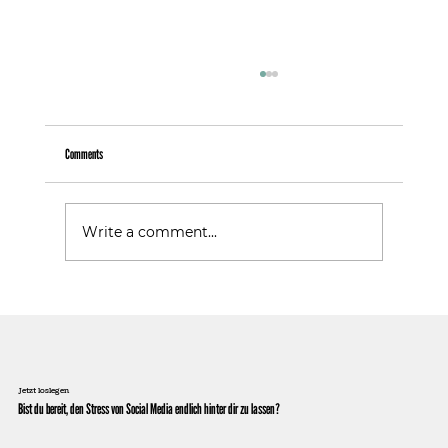
Comments
Warum Follower nicht gleich Kunden sind
Write a comment...
Jetzt loslegen
Bist du bereit, den Stress von Social Media endlich hinter dir zu lassen?