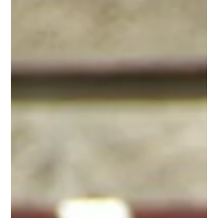
Levin Demiral
Feb 6, 2025
2 min read
Die beste Social Media Management App für dein Unternehmen: So
findest du die richtige Lösung
Social Media ist für Unternehmen unverzichtbar, doch die
Verwaltung mehrerer Plattformen kann zeitaufwendig
und stressig sein. Eine...